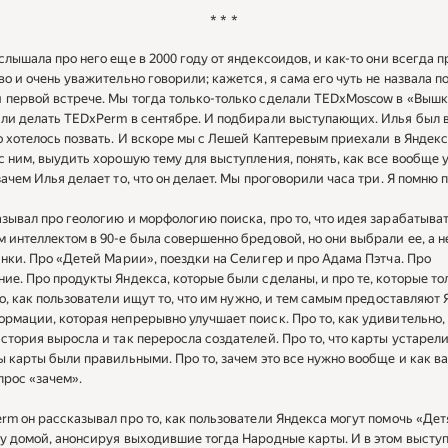
* * *
слышала про него еще в 2000 году от яндексоидов, и как-то они всегда п
во и очень уважительно говорили; кажется, я сама его чуть не назвала п
первой встрече. Мы тогда только-только сделали TEDxMoscow в «Выш
ли делать TEDxPerm в сентябре. И подбирали выступающих. Илья был 
о хотелось позвать. И вскоре мы с Лешей Каптеревым приехали в Яндекс
с ним, выудить хорошую тему для выступления, понять, как все вообще 
зачем Илья делает то, что он делает. Мы проговорили часа три. Я помню п
зывал про геологию и морфологию поиска, про то, что идея зарабатыва
 интеллектом в 90-е была совершенно бредовой, но они выбрали ее, а н
анки. Про «Детей Марии», поездки на Селигер и про Адама Пэтча. Про
ие. Про продукты Яндекса, которые были сделаны, и про те, которые то
то, как пользователи ищут то, что им нужно, и тем самым предоставляют
рмации, которая непрерывно улучшает поиск. Про то, как удивительно,
стория выросла и так переросла создателей. Про то, что карты устарели
ы карты были правильными. Про то, зачем это все нужно вообще и как в
прос «зачем».
rm он рассказывал про то, как пользователи Яндекса могут помочь «Де
у домой, анонсируя выходившие тогда Народные карты. И в этом высту