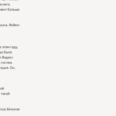
асного,
омент больше
ина, Яндекс
 этом году,
адо было
то Яндекс
 гостем,
тация. Он,
рой
а такой
Егор Беликов