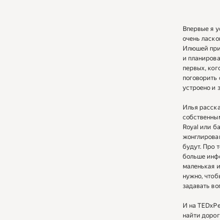
Впервые я у
очень ласко
Илюшей при 
и планирова
первых, ког
поговорить 
устроено и 
Илья расска
собственным
Royal или б
жонглирован
будут. Про 
больше инфо
маленькая и
нужно, чтоб
задавать во
И на TEDxPe
найти дорог