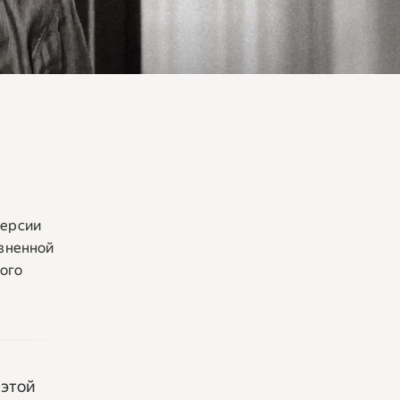
версии
изненной
ного
 этой