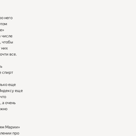
ро него
отом
ке»
в числе
, чтобы
у них
очти все.
ть
е спирт
лько еще
 Яндексу еще
 что
, а очень
ажно
тям Марии»
плении про