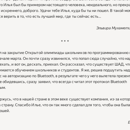
то Илья был бы примером настоящего человека, неидеального, но прекр
искреннего, доброго. Удачи тебе Илья, куда бы ты ни пошел. В такой м
ся верить в то, что есть лучший мир, где ты сейчас есть…
Эльвира Мухаметш
* * *
 на закрытие Открытой олимпиады школьников по программированию в
начале марта. Он почти сразу извинился, что попал сюда случайно, что н
ехать, и вот он, дескать, приехал. Он рассказал, что существует ШАД, ч
имается обучением школьников и студентов. Я же, решив подшутить над
 на авторизацию по Bluetooth, в результате чего у него вылетела презен
е обидевшись, сразу заявил, что всегда считал этот протокол Bluetooth
ым.
горжусь, что в нашей стране в этом веке существует компания, из-за кото
 страну. Спасибо Илье, что он так много сделал для того, чтобы она был
ошей.