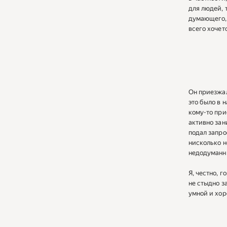
для людей, 
думающего, 
всего хочет
Он приезжал
это было в 
кому-то при
активно зан
подал запрос
нисколько н
недодуманн
Я, честно, 
не стыдно за
умной и хор