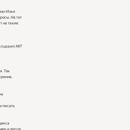
вал Илья
росы. На тот
ит на такие
спирант MIT
я. Так
кренне,
ым
о писать
декса
 мер и весов