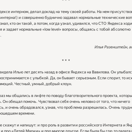
* * *
дексе интерном, делал доклад на тему своей работы. На нем присутство
 интерна!) и совершенно буднично задавал нормальные технические воп
знал, кто он такой, а потом, когда узнал, удивился, что CTO Яндекса ход
 и задает нормальные «low level» вопросы, общаясь с тобой абсолютно
.
Илья Разенштейн, а
* * *
видела Илью лет десять назад в офисе Яндекса на Вавилова. Он улыбалс
 воспринимается с улыбкой. Да, он бывает серьезным. Если спорит, то ис
эмоций. Честный, умный, добрый клоун.
аз мы общались в лифте по поводу благотворительного проекта, котор
. Он обещал помочь. Чувствовал себя очень неловко от того, что ничего
сь, и очень обрадовался, узнав, что проблема разрешилась. Очень трудн
прошедшем времени.
е скажут и напишут: и про роль в развитии российского Интернета и Ян
, и про «Детей Марии» и про многое другое. Если была бы где-то палата