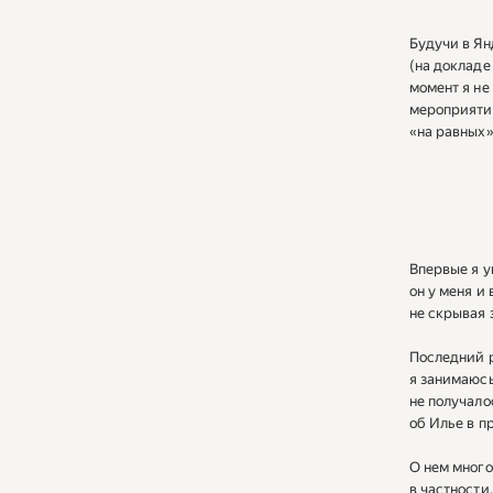
Будучи в Ян
(на докладе
момент я не 
мероприятия
«на равных»
Впервые я у
он у меня и
не скрывая 
Последний р
я занимаюсь
не получало
об Илье в 
О нем много
в частности