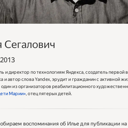
я Сегалович
 2013
ь и директор по технологиям Яндекса, создатель первой 
а и автор слова Yandex, эрудит и гражданин с активной ж
, один из организаторов реабилитационного художествен
ети Марии»
, отец пятерых детей.
обираем воспоминания об Илье для публикации на