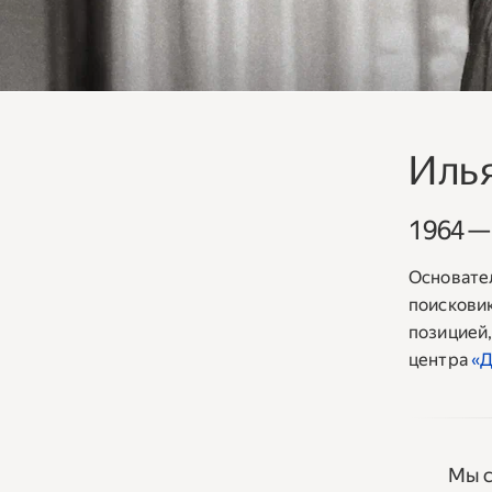
Иль
1964 —
Основател
поисковик
позицией
центра
«Д
Мы с